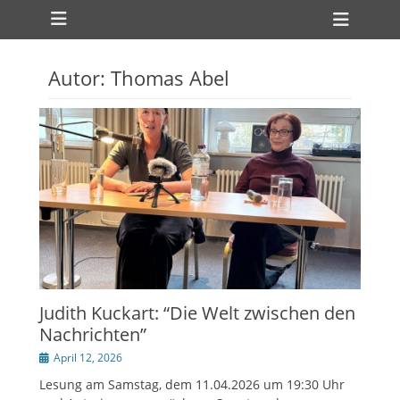
Primäres Menü
Zum
Heade
Inhalt
Toggl
springen
Autor:
Thomas Abel
Judith Kuckart: “Die Welt zwischen den
Nachrichten”
Veröffentlicht
April 12, 2026
am
Lesung am Samstag, dem 11.04.2026 um 19:30 Uhr