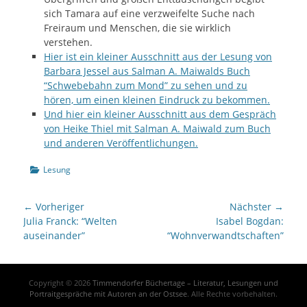
sich Tamara auf eine verzweifelte Suche nach
Freiraum und Menschen, die sie wirklich
verstehen.
Hier ist ein kleiner Ausschnitt aus der Lesung von
Barbara Jessel aus Salman A. Maiwalds Buch
“Schwebebahn zum Mond” zu sehen und zu
hören, um einen kleinen Eindruck zu bekommen.
Und hier ein kleiner Ausschnitt aus dem Gespräch
von Heike Thiel mit Salman A. Maiwald zum Buch
und anderen Veröffentlichungen.
Kategorien
Lesung
Beitrags-
← Vorheriger
Nächster →
Navigation
Vorheriger
Nächster
Julia Franck: “Welten
Isabel Bogdan:
Beitrag:
Beitrag:
auseinander”
“Wohnverwandtschaften”
Copyright © 2026
Timmendorfer Büchertage – Literatur, Lesungen und
Portraitgespräche mit Autoren an der Ostsee
. Alle Rechte vorbehalten.