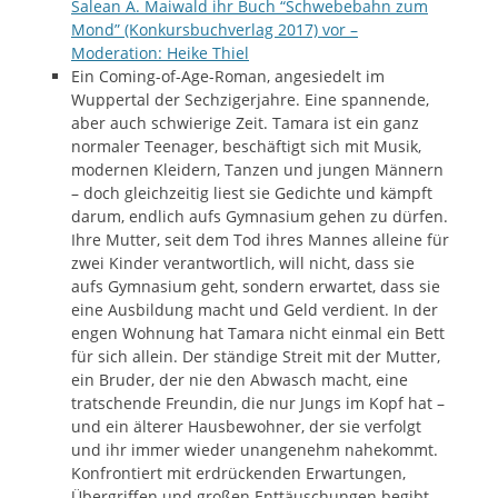
Salean A. Maiwald ihr Buch “Schwebebahn zum
Mond” (Konkursbuchverlag 2017) vor –
Moderation: Heike Thiel
Ein Coming-of-Age-Roman, angesiedelt im
Wuppertal der Sechzigerjahre. Eine spannende,
aber auch schwierige Zeit. Tamara ist ein ganz
normaler Teenager, beschäftigt sich mit Musik,
modernen Kleidern, Tanzen und jungen Männern
– doch gleichzeitig liest sie Gedichte und kämpft
darum, endlich aufs Gymnasium gehen zu dürfen.
Ihre Mutter, seit dem Tod ihres Mannes alleine für
zwei Kinder verantwortlich, will nicht, dass sie
aufs Gymnasium geht, sondern erwartet, dass sie
eine Ausbildung macht und Geld verdient. In der
engen Wohnung hat Tamara nicht einmal ein Bett
für sich allein. Der ständige Streit mit der Mutter,
ein Bruder, der nie den Abwasch macht, eine
tratschende Freundin, die nur Jungs im Kopf hat –
und ein älterer Hausbewohner, der sie verfolgt
und ihr immer wieder unangenehm nahekommt.
Konfrontiert mit erdrückenden Erwartungen,
Übergriffen und großen Enttäuschungen begibt