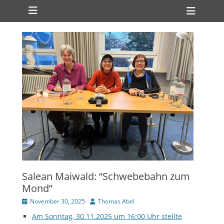
Primäres Menü
Zum
Heade
Inhalt
Toggl
springen
Salean Maiwald: “Schwebebahn zum
Mond”
Veröffentlicht
Autor
November 30, 2025
Thomas Abel
am
Am Sonntag, 30.11.2025 um 16:00 Uhr stellte