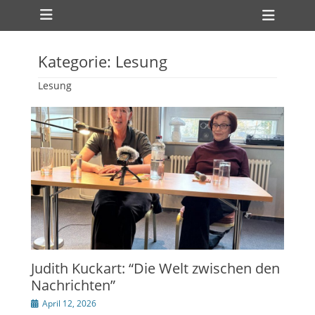
Primäres Menü
Zum
Heade
Inhalt
Toggl
springen
Kategorie:
Lesung
Lesung
Judith Kuckart: “Die Welt zwischen den
Nachrichten”
Veröffentlicht
April 12, 2026