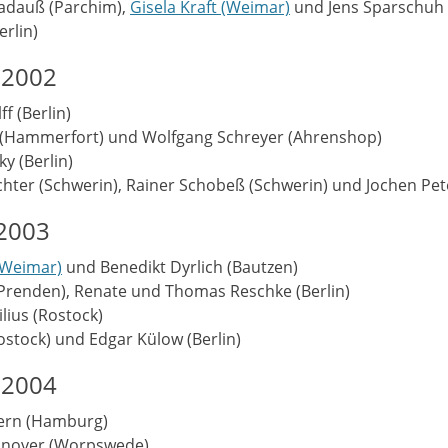
Madauß (Parchim),
Gisela Kraft (Weimar)
und Jens Sparschuh (
erlin)
 2002
f (Berlin)
h (Hammerfort) und Wolfgang Schreyer (Ahrenshop)
y (Berlin)
ichter (Schwerin), Rainer Schobeß (Schwerin) und Jochen Pete
 2003
 (Weimar)
und Benedikt Dyrlich (Bautzen)
 (Prenden), Renate und Thomas Reschke (Berlin)
lius (Rostock)
ostock) und Edgar Külow (Berlin)
 2004
dern (Hamburg)
annover (Worpswede)