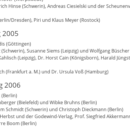
rich Hinse (Schwerin), Andreas Ciesielski und der Scheunen
erlin/Dresden), Piri und Klaus Meyer (Rostock)
g 2005
dis (Göttingen)
tz (Schwerin), Susanne Siems (Leipzig) und Wolfgang Büsche
ahlisch (Leipzig), Dr. Horst Cain (Königsborn), Harald Jüng
ich (Frankfurt a. M.) und Dr. Ursula Voß (Hamburg)
ng 2006
 (Berlin)
nberger (Bielefeld) und Wibke Bruhns (Berlin)
him Schmidt (Schwerin) und Christoph Dieckmann (Berlin)
 Herbst und der Godewind-Verlag, Prof. Siegfried Akkerma
rre Boom (Berlin)