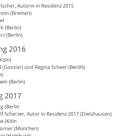
 Fischer, Autorin in Residenz 2015
ustin (Bremen)
el
h (Berlin)
z (Berlin)
ing 2016
Köln)
d (Gosslar) und Regina Scheer (BerliN)
hs
win (Berlin)
ng 2017
g (Berlin
olf Scherzer, Autor in Residenz 2017 (Dietzhausen)
be (Köln
Dorner (München)
ing (Hamburg)