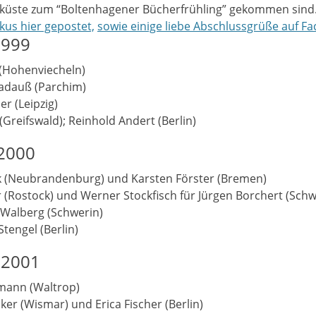
eküste zum “Boltenhagener Bücherfrühling” gekommen sind
kus hier gepostet,
sowie einige liebe Abschlussgrüße auf F
1999
i (Hohenviecheln)
Madauß (Parchim)
er (Leipzig)
(Greifswald); Reinhold Andert (Berlin)
 2000
ck (Neubrandenburg) und Karsten Förster (Bremen)
 (Rostock) und Werner Stockfisch für Jürgen Borchert (Schw
 Walberg (Schwerin)
tengel (Berlin)
g 2001
mann (Waltrop)
ker (Wismar) und Erica Fischer (Berlin)