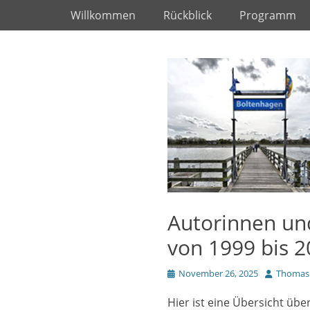
Primäres Menü
Zum
Willkommen
Rückblick
Programm
Inhalt
springen
Autorinnen un
von 1999 bis 
Veröffentlicht
Autor
November 26, 2025
Thomas 
am
Hier ist eine Übersicht übe