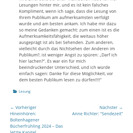
Lesungen hinter mir, und es ist kein falsches
Kompliment, wenn ich sage, dass die Lesung von
Ihrem Publikum am aufmerksamsten verfolgt
wurde und am besten ankam. Ich habe mir dazu
so meine Gedanken gemacht: zum einen ist es die
Aufmerksamkeitsfähigkeit, die weitaus höher
ausgeprägt ist als bei Sehenden. Zum anderen,
vielleicht durch das Nichtsehen der Anderen im
Publikum?, ist weniger Angst zu spüren: „Darf ich
hier lachen?“. Es war ein für mich
beeindruckender Unterschied, und ich würde
einfach sagen: Danke für diese Möglichkeit, vor
dem besten Publikum lesen zu dürfen!!!!”
Kategorien
Lesung
Beitrags-
← Vorheriger
Nächster →
Navigation
Vorheriger
Nächster
Hineinhören:
Anne Richter: “Sendezeit”
Beitrag:
Beitrag:
Boltenhagener
Bücherfrühling 2024 – Das
letzte Kapitel…